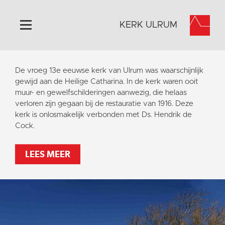
KERK ULRUM
Home
De vroeg 13e eeuwse kerk van Ulrum was waarschijnlijk
Algemeen
gewijd aan de Heilige Catharina. In de kerk waren ooit
muur- en gewelfschilderingen aanwezig, die helaas
Historie
verloren zijn gegaan bij de restauratie van 1916. Deze
Omgeving
kerk is onlosmakelijk verbonden met Ds. Hendrik de
Cock.
Activiteiten
Steun ons
LEES MEER
Contact
Vaktaal