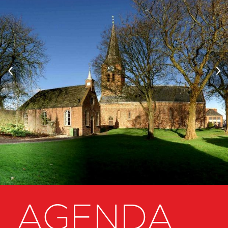
‹
›
AGENDA