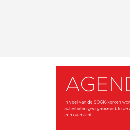
AGEN
In veel van de SOGK-kerken wor
activiteiten georganiseerd. In de
een overzicht.