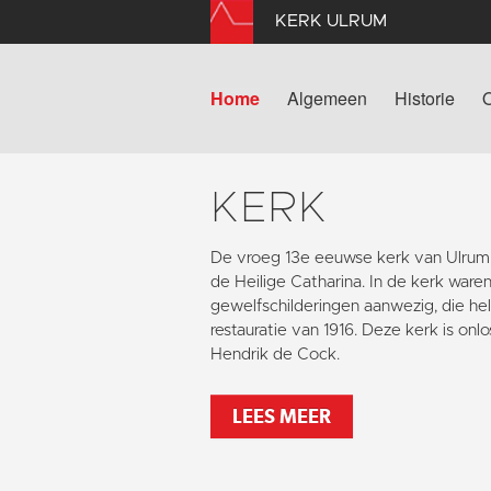
KERK ULRUM
Home
Algemeen
Historie
KERK
De vroeg 13e eeuwse kerk van Ulrum w
de Heilige Catharina. In de kerk ware
gewelfschilderingen aanwezig, die hel
restauratie van 1916. Deze kerk is on
Hendrik de Cock.
LEES MEER