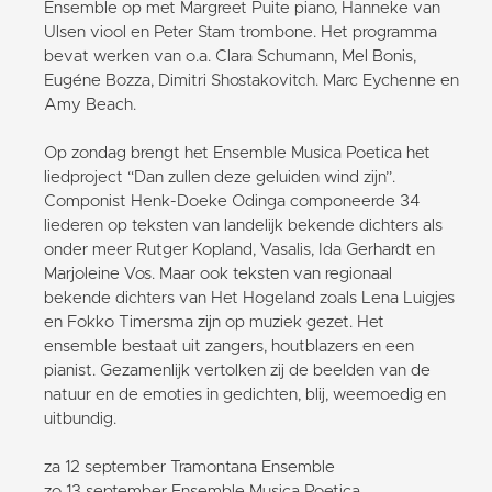
Ensemble op met Margreet Puite piano, Hanneke van
Ulsen viool en Peter Stam trombone. Het programma
bevat werken van o.a. Clara Schumann, Mel Bonis,
Eugéne Bozza, Dimitri Shostakovitch. Marc Eychenne en
Amy Beach.
Op zondag brengt het Ensemble Musica Poetica het
liedproject “Dan zullen deze geluiden wind zijn”.
Componist Henk-Doeke Odinga componeerde 34
liederen op teksten van landelijk bekende dichters als
onder meer Rutger Kopland, Vasalis, Ida Gerhardt en
Marjoleine Vos. Maar ook teksten van regionaal
bekende dichters van Het Hogeland zoals Lena Luigjes
en Fokko Timersma zijn op muziek gezet. Het
ensemble bestaat uit zangers, houtblazers en een
pianist. Gezamenlijk vertolken zij de beelden van de
natuur en de emoties in gedichten, blij, weemoedig en
uitbundig.
za 12 september Tramontana Ensemble
zo 13 september Ensemble Musica Poetica