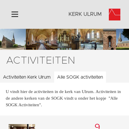
KERK ULRUM
Home
Algemeen
Historie
ACTIVITEITEN
Omgeving
Activiteiten
Activiteiten Kerk Ulrum
Alle SOGK activiteiten
Steun ons
U vindt hier de activiteiten in de kerk van Ulrum. Activiteiten in
Contact
de andere kerken van de SOGK vindt u onder het kopje "Alle
Vaktaal
SOGK Activiteiten".
9