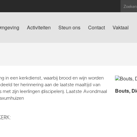
mgeving
Activiteiten
Steun ons
Contact
Vaktaal
ng in een kerkdienst, waarbij brood en wijn worden
deeld ter herinnering aan de laatste maaltijd van
Bouts, Di
 met zijn leerlingen (discipelen). Laatste Avondmaal
aaxumhuizen
KERK: